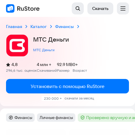
Скачать
Главная
Каталог
Финансы
МТС Деньги
МТС Деньги
(
)
4,8
4 млн +
92.9 MB
0+
Рейтинг:
296,6 тыс. оценок
Скачиваний
Размер
Возраст
:
:
:
Установить с помощью RuStore
скачали за месяц
230 000 +
Финансы
Личные финансы
Проверено вручную и 
Категория
:
Тег
:
Тег
:
Скриншоты