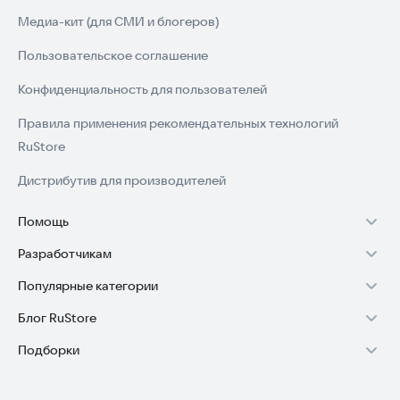
Медиа-кит (для СМИ и блогеров)
Пользовательское соглашение
Конфиденциальность для пользователей
Правила применения рекомендательных технологий
RuStore
Дистрибутив для производителей
Помощь
Разработчикам
Установка RuStore на TV
Популярные категории
Зарабатывать с RuStore
Установка RuStore на телефон
Блог RuStore
Игры для Android
Стать разработчиком
Установка RuStore в машину
Подборки
Обзоры игр для Android 2025
Приложения банков
Доступ к RuStore Консоль
Помощь пользователям RuStore
Игровой набор
Обзоры мобильных приложений 2025
Государственные
RuStore SDK (документация)
Покупки и возвраты