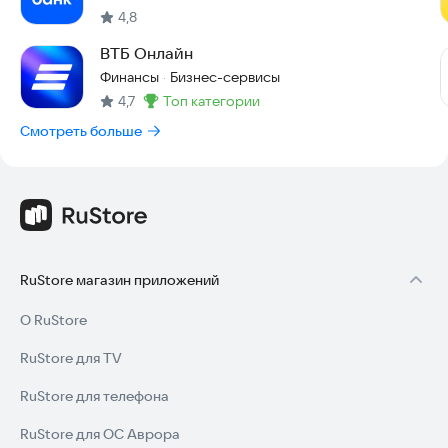
4,8
ВТБ Онлайн
Финансы
Бизнес-сервисы
·
4,7
топ категории
Метка
:
Смотреть больше
RuStore магазин приложений
О RuStore
RuStore для TV
RuStore для телефона
RuStore для ОС Аврора