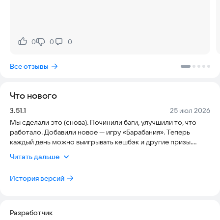
0
0
0
Нравится:
Не нравится:
Все отзывы
Что нового
Версия:
Дата:
3.51.1
25 июл 2026
Мы сделали это (снова). Починили баги, улучшили то, что
работало. Добавили новое — игру «Барабания». Теперь
каждый день можно выигрывать кешбэк и другие призы.
Крутите барабан!
Читать дальше
История версий
Разработчик