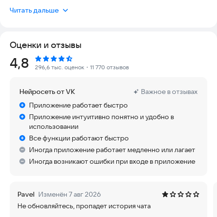
кешбэк в супермаркетах, кафе, транспорте и у партнёров
Читать дальше
МТС.
Откройте бесплатную карту МТС Деньги и пользуйтесь
Оценки и отзывы
преимуществами:
• 30% скидка на связь МТС.
Рейтинг:
4,8
• До 5% кешбэка по QR в супермаркетах, кафе и транспорте.
296,6 тыс. оценок
・11 770 отзывов
• Кешбэк за покупки в 5 популярных категориях.
• Бесплатное обслуживание карты.
Нейросеть от VK
Важное в отзывах
• Переводы без комиссии.
• Оплата и переводы за рубеж.
Приложение работает быстро
• Продление подписок на ИИ и игры.
Приложение интуитивно понятно и удобно в
• Оплата частями без переплат в любых магазинах.
использовании
• Выгода в сервисах МТС.
Все функции работают быстро
Иногда приложение работает медленно или лагает
Карта МТС Деньги подойдёт тем, кто хочет платить меньше
за связь, получать кешбэк за покупки и пользоваться
Иногда возникают ошибки при входе в приложение
дополнительными финансовыми сервисами в одном
приложении.
Pavel
Изменён 7 авг 2026
Не обновляйтесь, пропадет история чата