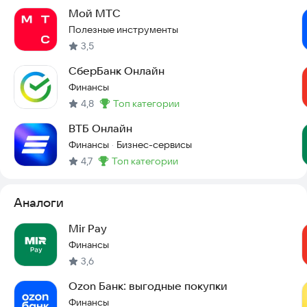
Мой МТС
Полезные инструменты
3,5
СберБанк Онлайн
Финансы
4,8
топ категории
Метка
:
ВТБ Онлайн
Финансы
Бизнес-сервисы
·
4,7
топ категории
Метка
:
Аналоги
Mir Pay
Финансы
3,6
Ozon Банк: выгодные покупки
Финансы